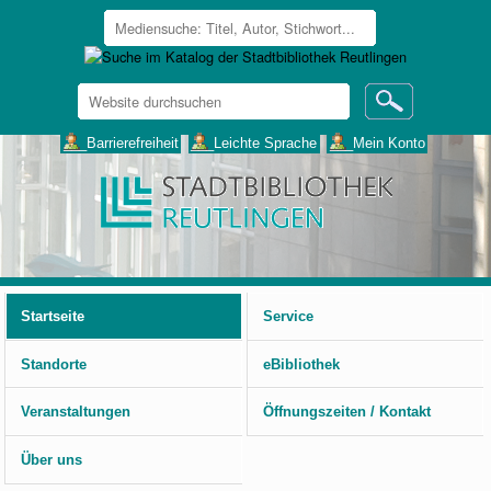
Website
durchsuchen
Erweiterte
___Barrierefreiheit
___Leichte Sprache
___Mein Konto
Suche…
Benutzerspezifische
Werkzeuge
Startseite
Service
Standorte
eBibliothek
Veranstaltungen
Öffnungszeiten / Kontakt
Über uns