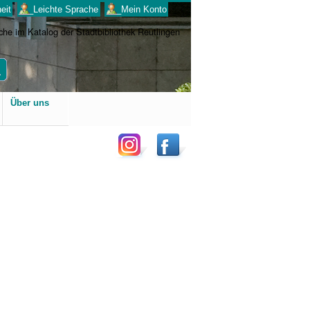
eit
___Leichte Sprache
___Mein Konto
Benutzerspezifische
Über uns
Werkzeuge