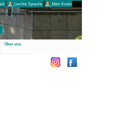
eit
___Leichte Sprache
___Mein Konto
Benutzerspezifische
Über uns
Werkzeuge