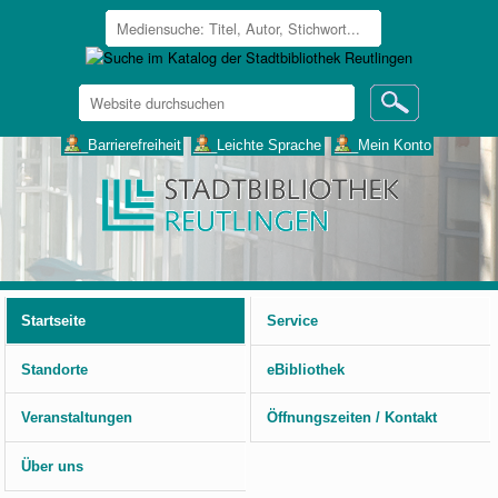
Website
durchsuchen
Erweiterte
___Barrierefreiheit
___Leichte Sprache
___Mein Konto
Suche…
Benutzerspezifische
Werkzeuge
Startseite
Service
Standorte
eBibliothek
Veranstaltungen
Öffnungszeiten / Kontakt
Über uns