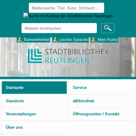
Website
durchsuchen
Erweiterte
___Barrierefreiheit
___Leichte Sprache
___Mein Konto
Suche…
Benutzerspezifische
Werkzeuge
Startseite
Service
Standorte
eBibliothek
Veranstaltungen
Öffnungszeiten / Kontakt
Über uns