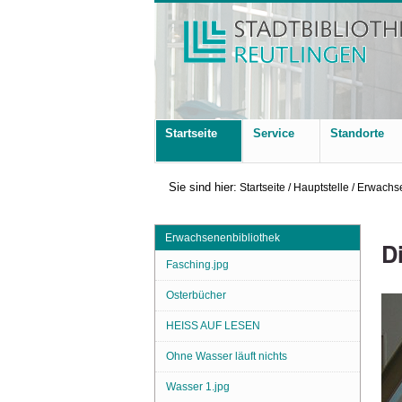
Startseite
Service
Standorte
Sie sind hier:
Startseite
/
Hauptstelle
/
Erwachse
Erwachsenenbibliothek
D
Fasching.jpg
Osterbücher
HEISS AUF LESEN
Ohne Wasser läuft nichts
Wasser 1.jpg