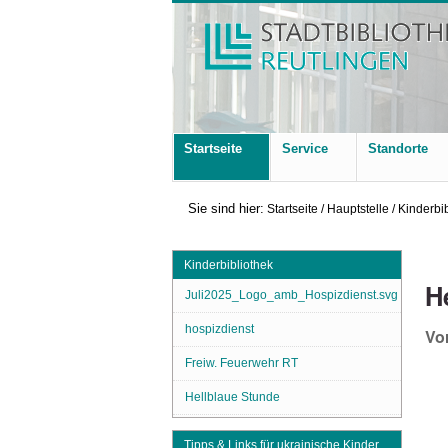
Startseite
Service
Standorte
Sie sind hier:
Startseite
/
Hauptstelle
/
Kinderbi
Kinderbibliothek
H
Juli2025_Logo_amb_Hospizdienst.svg
hospizdienst
Vo
Freiw. Feuerwehr RT
Hellblaue Stunde
Tipps & Links für ukrainische Kinder