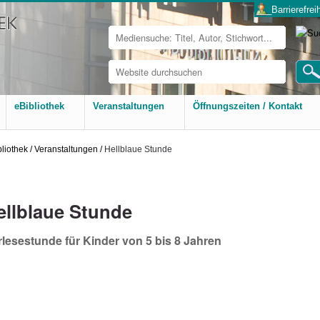
___Barrierefreih
Website
durchsuchen
Erweiterte
Suche…
eBibliothek
Veranstaltungen
Öffnungszeiten / Kontakt
bliothek
/
Veranstaltungen
/
Hellblaue Stunde
ellblaue Stunde
rlesestunde für Kinder von 5 bis 8 Jahren