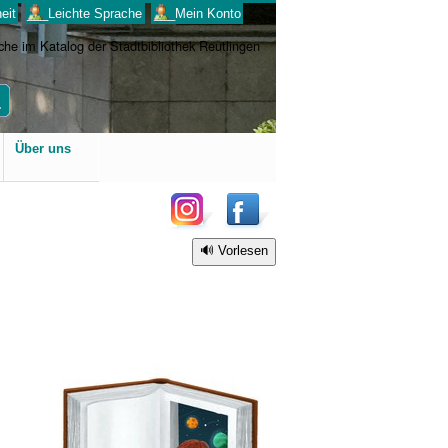
eit
___Leichte Sprache
___Mein Konto
Benutzerspezifische
Über uns
Werkzeuge
Vorlesen