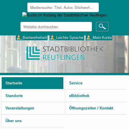
Website
durchsuchen
Erweiterte
___Barrierefreiheit
___Leichte Sprache
___Mein Konto
Suche…
Benutzerspezifische
Werkzeuge
Startseite
Service
Standorte
eBibliothek
Veranstaltungen
Öffnungszeiten / Kontakt
Über uns