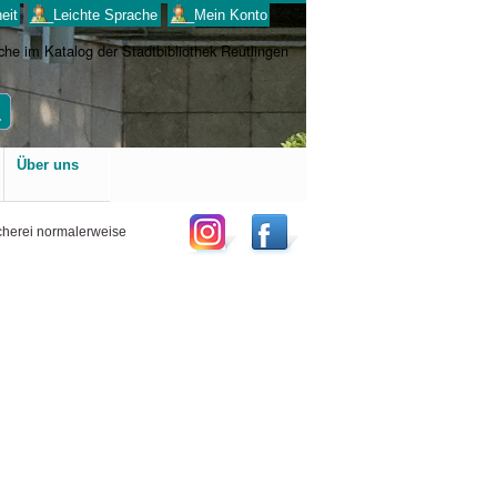
eit
___Leichte Sprache
___Mein Konto
Benutzerspezifische
Über uns
Werkzeuge
ücherei normalerweise