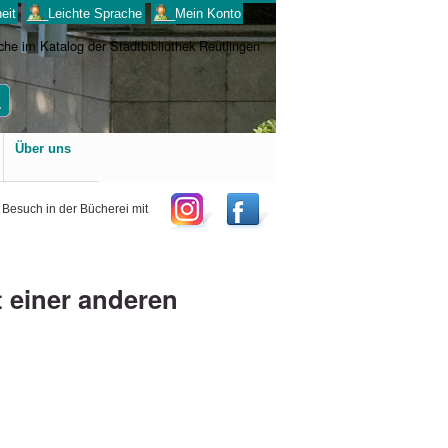
eit
___Leichte Sprache
___Mein Konto
Benutzerspezifische
Über uns
Werkzeuge
 Besuch in der Bücherei mit
t einer anderen