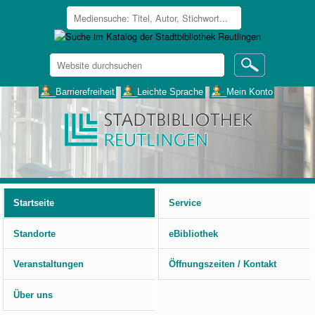
Website
durchsuchen
Erweiterte
___Barrierefreiheit
___Leichte Sprache
___Mein Konto
Suche…
Benutzerspezifische
Werkzeuge
Startseite
Service
Standorte
eBibliothek
Veranstaltungen
Öffnungszeiten / Kontakt
Über uns