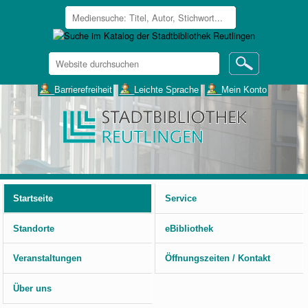
Website
durchsuchen
Erweiterte
___Barrierefreiheit
___Leichte Sprache
___Mein Konto
Suche…
Benutzerspezifische
Werkzeuge
Startseite
Service
Standorte
eBibliothek
Veranstaltungen
Öffnungszeiten / Kontakt
Über uns