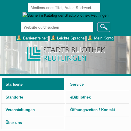
Website
durchsuchen
Erweiterte
___Barrierefreiheit
___Leichte Sprache
___Mein Konto
Suche…
Benutzerspezifische
Werkzeuge
Startseite
Service
Standorte
eBibliothek
Veranstaltungen
Öffnungszeiten / Kontakt
Über uns