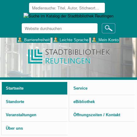
Website
durchsuchen
Erweiterte
___Barrierefreiheit
___Leichte Sprache
___Mein Konto
Suche…
Benutzerspezifische
Werkzeuge
Startseite
Service
Standorte
eBibliothek
Veranstaltungen
Öffnungszeiten / Kontakt
Über uns