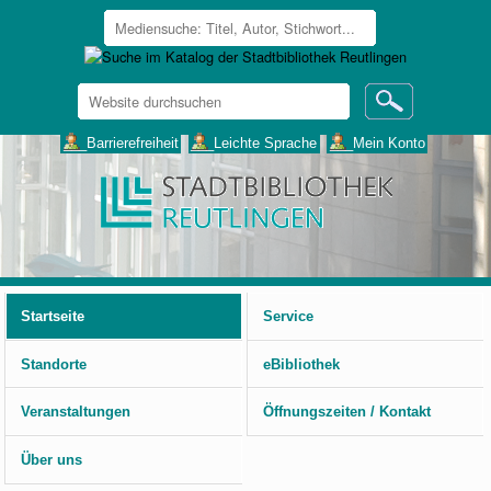
Website
durchsuchen
Erweiterte
___Barrierefreiheit
___Leichte Sprache
___Mein Konto
Suche…
Benutzerspezifische
Werkzeuge
Startseite
Service
Standorte
eBibliothek
Veranstaltungen
Öffnungszeiten / Kontakt
Über uns