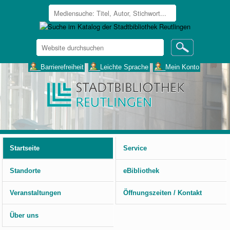
Website
durchsuchen
Erweiterte
___Barrierefreiheit
___Leichte Sprache
___Mein Konto
Suche…
Benutzerspezifische
Werkzeuge
Startseite
Service
Standorte
eBibliothek
Veranstaltungen
Öffnungszeiten / Kontakt
Über uns