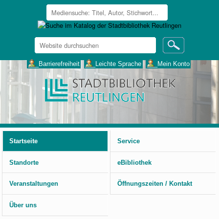
Website
durchsuchen
Erweiterte
___Barrierefreiheit
___Leichte Sprache
___Mein Konto
Suche…
Benutzerspezifische
Werkzeuge
Startseite
Service
Standorte
eBibliothek
Veranstaltungen
Öffnungszeiten / Kontakt
Über uns