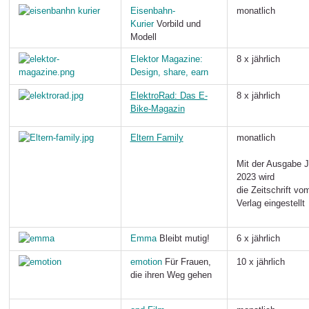
Eisenbahn-
monatlich
Kurier
Vorbild und
Modell
Elektor Magazine
:
8 x jährlich
Design, s
hare, earn
E
lektroRad: D
as E-
8 x jährlich
Bike-Magazin
Eltern Family
monatlich
Mit der Ausgabe J
2023 wird
die Zeitschrift vo
Verlag eingestellt
Emma
Bleibt mutig!
6 x jährlich
emotion
Für Frauen,
10 x jährlich
die ihren Weg gehen