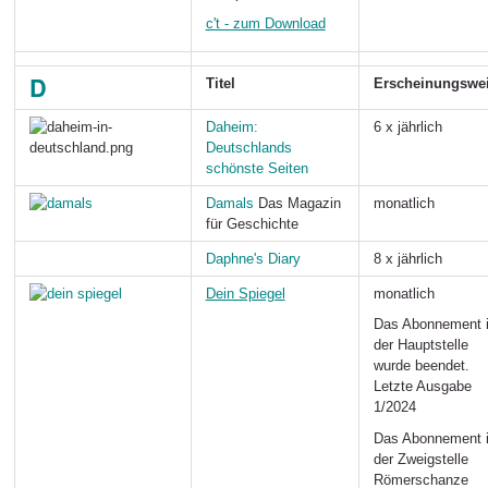
c't - zum Download
D
Titel
Erscheinungswe
D
aheim:
6 x jährlich
Deutschlands
schönste Seiten
Damals
Das Magazin
monatlich
für Geschichte
D
aphne's Diary
8 x jährlich
Dein Spiegel
monatlich
Das Abonnement 
der Hauptstelle
wurde beendet.
Letzte Ausgabe
1/2024
Das Abonnement 
der Zweigstelle
Römerschanze