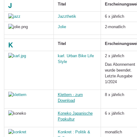
J
Titel
Erscheinungswe
Jazzthetik
6 x jährlich
J
olie
2-monatlich
K
Titel
Erscheinungswe
karl. Urban Bike Life
2 x jährlich
Style
Das Abonnement
wurde beendet.
Letzte Ausgabe
1/2024
Klettern - zum
8 x jährlich
Download
K
oneko
Japanische
6 x jährlich
Popkultur
Konkret : Politik &
monatlich