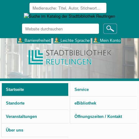
Website
durchsuchen
Erweiterte
___Barrierefreiheit
___Leichte Sprache
___Mein Konto
Suche…
Benutzerspezifische
Werkzeuge
Startseite
Service
Standorte
eBibliothek
Veranstaltungen
Öffnungszeiten / Kontakt
Über uns