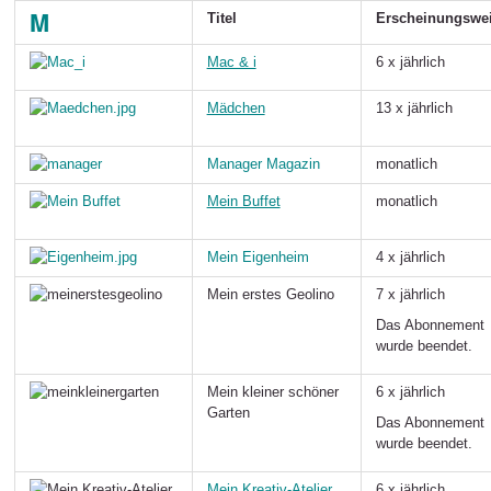
M
Titel
Erscheinungswe
Mac & i
6 x jährlich
Mädchen
13 x jährlich
Manager Magazin
monatlich
Mein Buffet
monatlich
Mein Eigenheim
4 x jährlich
M
ein erstes Geolino
7 x jährlich
Das Abonnement
wurde beendet.
M
ein kleiner schöner
6 x jährlich
Garten
Das Abonnement
wurde beendet.
M
ein Kreativ-Atelier
6 x jährlich