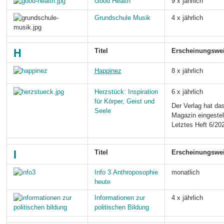
Good Health
9 x jährlich
Grundschule Musik
4 x jährlich
H
Titel
Erscheinungswe
Happinez
8 x jährlich
Herzstück: Inspiration
6 x jährlich
für Körper, Geist und
Der Verlag hat da
Seele
Magazin eingestell
Letztes Heft 6/20
I
Titel
Erscheinungswe
Info 3
Anthroposophie
monatlich
heute
Informationen zur
4 x jährlich
politischen Bildung