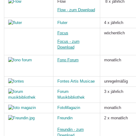
Flow
8 x jährlich
Flow - zum Download
Fluter
4 x jährlich
Focus
wöchentlich
Focus - zum
Download
Fono Forum
monatlich
Fontes Artis Musicae
unregelmäßig
Forum
3 x jährlich
Musikbibliothek
FotoMagazin
monatlich
Freundin
2 x monatlich
Freundin - zum
Download