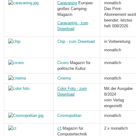
Caravaning
Europas
monatlich
großes Camping-
Das Print-
Magazin
Abonnement wurd
beendet, letztes
C
aravaning - zum
heft
008/2026
Download
Chip
- zum Download
in Vorbereitung
monatlich
Cicero
Magazin für
monatlich
politische Kultur
Cinema
monatlich
Color Foto - zum
Mit der Ausgabe
Download
8/2024
vom Verlag
eingestellt.
Cosmopolitan
monatlich
c't
Magazin für
2 x monatlich
Computertechnik