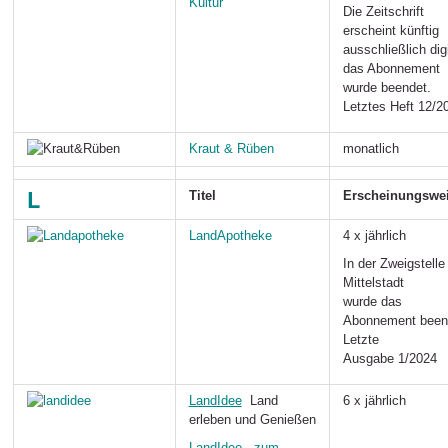
Kultur
Die Zeitschrift
erscheint künftig
ausschließlich digi
das Abonnement
wurde beendet.
Letztes Heft 12/2
Kraut & Rüben
monatlich
L
Titel
Erscheinungswe
LandApotheke
4 x jährlich
In der Zweigstelle
Mittelstadt
wurde das
Abonnement been
Letzte
Ausgabe 1/2024
LandIdee
Land
6 x jährlich
erleben und Genießen
LandIdee - zum