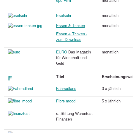
epd Film
monatlich
Eselsohr
monatlich
Essen & Trinken
monatlich
Essen & Trinken -
zum Download
EURO
Das Magazin
monatlich
für Wirtschaft und
Geld
F
Titel
Erscheinungswe
Fahrradland
3 x jährlich
Fibre mood
5 x jährlich
s. Stiftung Warentest
Finanzen