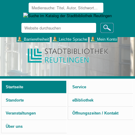
Website
durchsuchen
Erweiterte
___Barrierefreiheit
___Leichte Sprache
___Mein Konto
Suche…
Benutzerspezifische
Werkzeuge
Startseite
Service
Standorte
eBibliothek
Veranstaltungen
Öffnungszeiten / Kontakt
Über uns