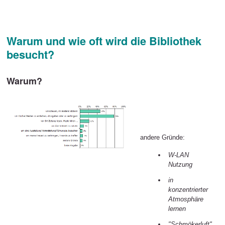
Warum und wie oft wird die Bibliothek
besucht?
Warum?
andere Gründe:
W-LAN
Nutzung
in
konzentrierter
Atmosphäre
lernen
"Schmökerluft"