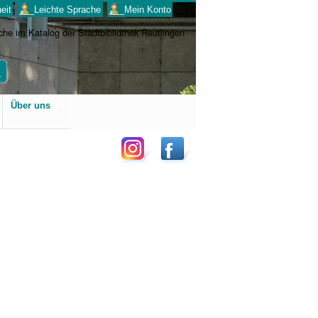
eit
___Leichte Sprache
___Mein Konto
Benutzerspezifische
Über uns
Werkzeuge