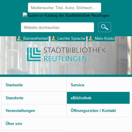
Website
durchsuchen
Erweiterte
___Barrierefreiheit
___Leichte Sprache
___Mein Konto
Suche…
Benutzerspezifische
Werkzeuge
Startseite
Service
Standorte
eBibliothek
Veranstaltungen
Öffnungszeiten / Kontakt
Über uns