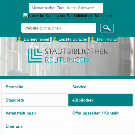
Website
durchsuchen
Erweiterte
___Barrierefreiheit
___Leichte Sprache
___Mein Konto
Suche…
Benutzerspezifische
Werkzeuge
Startseite
Service
Standorte
eBibliothek
Veranstaltungen
Öffnungszeiten / Kontakt
Über uns