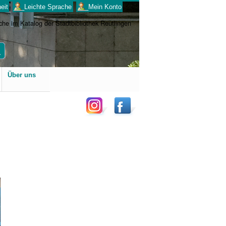
eit
___Leichte Sprache
___Mein Konto
Benutzerspezifische
Über uns
Werkzeuge