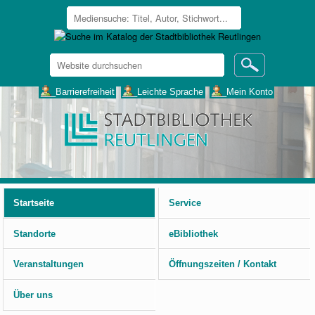
Website
durchsuchen
Erweiterte
___Barrierefreiheit
___Leichte Sprache
___Mein Konto
Suche…
Benutzerspezifische
Werkzeuge
Startseite
Service
Standorte
eBibliothek
Veranstaltungen
Öffnungszeiten / Kontakt
Über uns