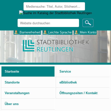
Website
durchsuchen
Erweiterte
___Barrierefreiheit
___Leichte Sprache
___Mein Konto
Suche…
Benutzerspezifische
Werkzeuge
Startseite
Service
Standorte
eBibliothek
Veranstaltungen
Öffnungszeiten / Kontakt
Über uns