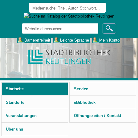
Website
durchsuchen
Erweiterte
___Barrierefreiheit
___Leichte Sprache
___Mein Konto
Suche…
Benutzerspezifische
Werkzeuge
Startseite
Service
Standorte
eBibliothek
Veranstaltungen
Öffnungszeiten / Kontakt
Über uns