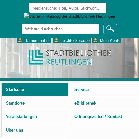
Website
durchsuchen
Erweiterte
___Barrierefreiheit
___Leichte Sprache
___Mein Konto
Suche…
Benutzerspezifische
Werkzeuge
Startseite
Service
Standorte
eBibliothek
Veranstaltungen
Öffnungszeiten / Kontakt
Über uns