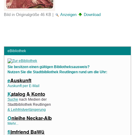
Bild in Originalgröße
46 KB
|
Anzeigen
Download
eBibliothek
Sie besitzen einen gültigen Bibliotheksausweis?
Nutzen Sie die Stadtbibliothek Reutlingen rund um die Uhr:
e
Auskunft
Auskunft per E-Mail
K
atalog & Konto
Suche
nach Medien der
Stadtbibliothek Reutlingen
& Leihfristverlängerung
O
nleihe Neckar-Alb
Mehr...
f
ilmfriend BaWü