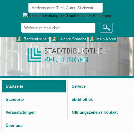
Website
durchsuchen
Erweiterte
___Barrierefreiheit
___Leichte Sprache
___Mein Konto
Suche…
Benutzerspezifische
Werkzeuge
Startseite
Service
Standorte
eBibliothek
Veranstaltungen
Öffnungszeiten / Kontakt
Über uns