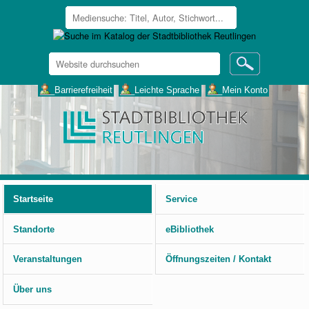
Website
durchsuchen
Erweiterte
___Barrierefreiheit
___Leichte Sprache
___Mein Konto
Suche…
Benutzerspezifische
Werkzeuge
Startseite
Service
Standorte
eBibliothek
Veranstaltungen
Öffnungszeiten / Kontakt
Über uns