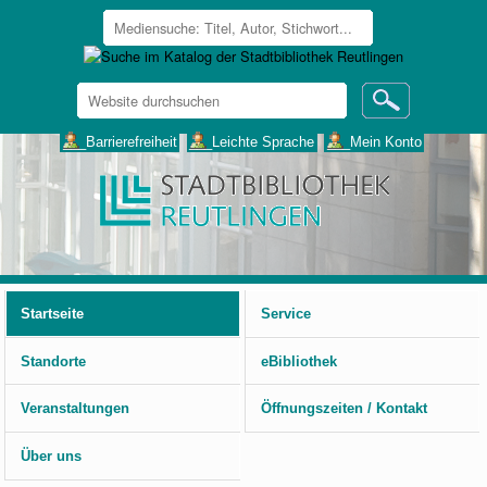
Website
durchsuchen
Erweiterte
___Barrierefreiheit
___Leichte Sprache
___Mein Konto
Suche…
Benutzerspezifische
Werkzeuge
Startseite
Service
Standorte
eBibliothek
Veranstaltungen
Öffnungszeiten / Kontakt
Über uns