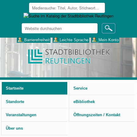
Website
durchsuchen
Erweiterte
___Barrierefreiheit
___Leichte Sprache
___Mein Konto
Suche…
Benutzerspezifische
Werkzeuge
Startseite
Service
Standorte
eBibliothek
Veranstaltungen
Öffnungszeiten / Kontakt
Über uns