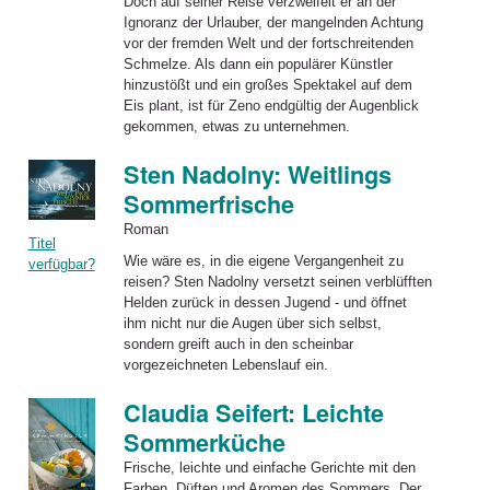
Doch auf seiner Reise verzweifelt er an der
Ignoranz der Urlauber, der mangelnden Achtung
vor der fremden Welt und der fortschreitenden
Schmelze. Als dann ein populärer Künstler
hinzustößt und ein großes Spektakel auf dem
Eis plant, ist für Zeno endgültig der Augenblick
gekommen, etwas zu unternehmen.
Sten Nadolny: Weitlings
Sommerfrische
Roman
Titel
Wie wäre es, in die eigene Vergangenheit zu
verfügbar?
reisen? Sten Nadolny versetzt seinen verblüfften
Helden zurück in dessen Jugend - und öffnet
ihm nicht nur die Augen über sich selbst,
sondern greift auch in den scheinbar
vorgezeichneten Lebenslauf ein.
Claudia Seifert: Leichte
Sommerküche
Frische, leichte und einfache Gerichte mit den
Farben, Düften und Aromen des Sommers. Der