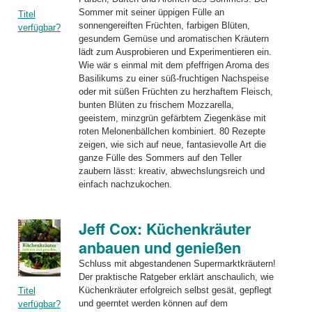
Sommer mit seiner üppigen Fülle an
Titel
sonnengereiften Früchten, farbigen Blüten,
verfügbar?
gesundem Gemüse und aromatischen Kräutern
lädt zum Ausprobieren und Experimentieren ein.
Wie wär s einmal mit dem pfeffrigen Aroma des
Basilikums zu einer süß-fruchtigen Nachspeise
oder mit süßen Früchten zu herzhaftem Fleisch,
bunten Blüten zu frischem Mozzarella,
geeistem, minzgrün gefärbtem Ziegenkäse mit
roten Melonenbällchen kombiniert. 80 Rezepte
zeigen, wie sich auf neue, fantasievolle Art die
ganze Fülle des Sommers auf den Teller
zaubern lässt: kreativ, abwechslungsreich und
einfach nachzukochen.
Jeff Cox: Küchenkräuter
anbauen und genießen
Schluss mit abgestandenen Supermarktkräutern!
Der praktische Ratgeber erklärt anschaulich, wie
Küchenkräuter
erfolgreich selbst gesät, gepflegt
Titel
und geerntet werden können auf dem
verfügbar?