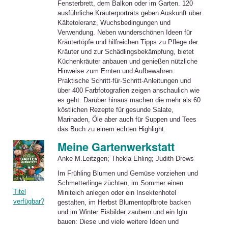
Fensterbrett, dem Balkon oder im Garten. 120
ausführliche Kräuterporträts geben Auskunft über
Kältetoleranz, Wuchsbedingungen und
Verwendung. Neben wunderschönen Ideen für
Kräutertöpfe und hilfreichen Tipps zu Pflege der
Kräuter und zur Schädlingsbekämpfung, bietet
Küchenkräuter
anbauen und genießen nützliche
Hinweise zum Ernten und Aufbewahren.
Praktische Schritt-für-Schritt-Anleitungen und
über 400 Farbfotografien zeigen anschaulich wie
es geht. Darüber hinaus machen die mehr als 60
köstlichen Rezepte für gesunde Salate,
Marinaden, Öle aber auch für Suppen und Tees
das Buch zu einem echten Highlight.
Meine Gartenwerkstatt
Anke M.Leitzgen; Thekla Ehling; Judith Drews
Im Frühling Blumen und Gemüse vorziehen und
Schmetterlinge züchten, im Sommer einen
Titel
Miniteich anlegen oder ein Insektenhotel
verfügbar?
gestalten, im Herbst Blumentopfbrote backen
und im Winter Eisbilder zaubern und ein Iglu
bauen: Diese und viele weitere Ideen und