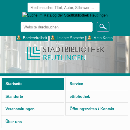
Website
durchsuchen
Erweiterte
___Barrierefreiheit
___Leichte Sprache
___Mein Konto
Suche…
Benutzerspezifische
Werkzeuge
Startseite
Service
Standorte
eBibliothek
Veranstaltungen
Öffnungszeiten / Kontakt
Über uns