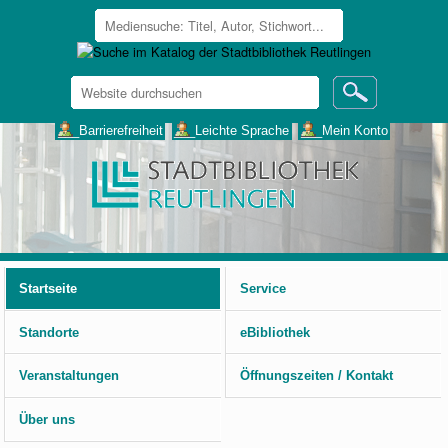
Website
durchsuchen
Erweiterte
___Barrierefreiheit
___Leichte Sprache
___Mein Konto
Suche…
Benutzerspezifische
Werkzeuge
Startseite
Service
Standorte
eBibliothek
Veranstaltungen
Öffnungszeiten / Kontakt
Über uns