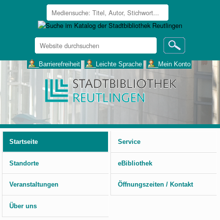
Website
durchsuchen
Erweiterte
___Barrierefreiheit
___Leichte Sprache
___Mein Konto
Suche…
Benutzerspezifische
Werkzeuge
Startseite
Service
Standorte
eBibliothek
Veranstaltungen
Öffnungszeiten / Kontakt
Über uns