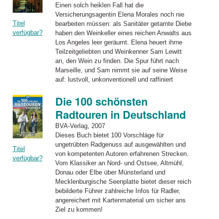
Einen solch heiklen Fall hat die
Versicherungsagentin Elena Morales noch nie
Titel
bearbeiten müssen: als Sanitäter getarnte Diebe
verfügbar?
haben den Weinkeller eines reichen Anwalts aus
Los Angeles leer geräumt. Elena heuert ihrne
Teilzeitgeliebten und Weinkenner Sam Lewitt
an, den Wein zu finden. Die Spur führt nach
Marseille, und Sam nimmt sie auf seine Weise
auf: lustvoll, unkonventionell und raffiniert
Die 100 schönsten
Radtouren in Deutschland
BVA-Verlag, 2007
Dieses Buch bietet 100 Vorschläge für
ungetrübten Radgenuss auf ausgewählten und
Titel
von kompetenten Autoren erfahrenen Strecken.
verfügbar?
Vom Klassiker an Nord- und Ostsee, Altmühl,
Donau oder Elbe über Münsterland und
Mecklenburgische Seenplatte bietet dieser reich
bebilderte Führer zahlreiche Infos für Radler,
angereichert mit Kartenmaterial um sicher ans
Ziel zu kommen!