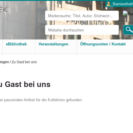
___Barrierefreih
Website
durchsuchen
Erweiterte
Suche…
eBibliothek
Veranstaltungen
Öffnungszeiten / Kontakt
ingen
/
Zu Gast bei uns
u Gast bei uns
ne passenden Artikel für die Kollektion gefunden.