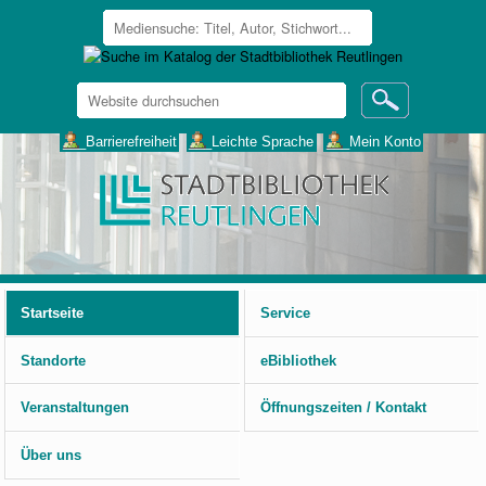
Website
durchsuchen
Erweiterte
___Barrierefreiheit
___Leichte Sprache
___Mein Konto
Suche…
Benutzerspezifische
Werkzeuge
Startseite
Service
Standorte
eBibliothek
Veranstaltungen
Öffnungszeiten / Kontakt
Über uns