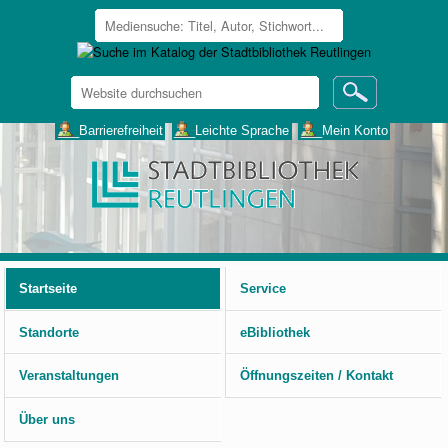
Website
durchsuchen
Erweiterte
___Barrierefreiheit
___Leichte Sprache
___Mein Konto
Suche…
Benutzerspezifische
Werkzeuge
Startseite
Service
Standorte
eBibliothek
Veranstaltungen
Öffnungszeiten / Kontakt
Über uns