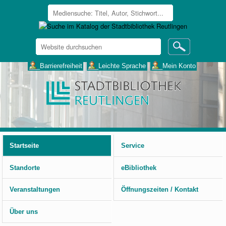
Website
durchsuchen
Erweiterte
___Barrierefreiheit
___Leichte Sprache
___Mein Konto
Suche…
Benutzerspezifische
Werkzeuge
Startseite
Service
Standorte
eBibliothek
Veranstaltungen
Öffnungszeiten / Kontakt
Über uns