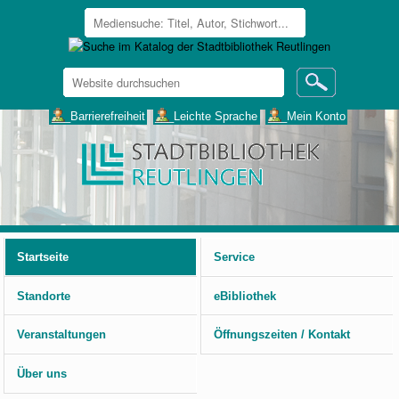
Website
durchsuchen
Erweiterte
___Barrierefreiheit
___Leichte Sprache
___Mein Konto
Suche…
Benutzerspezifische
Werkzeuge
Startseite
Service
Standorte
eBibliothek
Veranstaltungen
Öffnungszeiten / Kontakt
Über uns