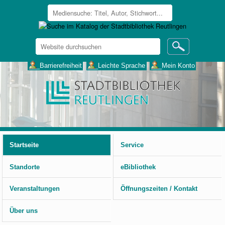
Website
durchsuchen
Erweiterte
___Barrierefreiheit
___Leichte Sprache
___Mein Konto
Suche…
Benutzerspezifische
Werkzeuge
Startseite
Service
Standorte
eBibliothek
Veranstaltungen
Öffnungszeiten / Kontakt
Über uns