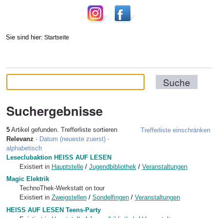
Sie sind hier:
Startseite
Suchergebnisse
5
Artikel gefunden.
Trefferliste sortieren
Trefferliste einschränken
Relevanz
·
Datum (neueste zuerst)
·
alphabetisch
Leseclubaktion HEISS AUF LESEN
Existiert in
Hauptstelle
/
Jugendbibliothek
/
Veranstaltungen
Magic Elektrik
TechnoThek-Werkstatt on tour
Existiert in
Zweigstellen
/
Sondelfingen
/
Veranstaltungen
HEISS AUF LESEN Teens-Party