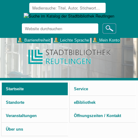
Website
durchsuchen
Erweiterte
___Barrierefreiheit
___Leichte Sprache
___Mein Konto
Suche…
Benutzerspezifische
Werkzeuge
Startseite
Service
Standorte
eBibliothek
Veranstaltungen
Öffnungszeiten / Kontakt
Über uns