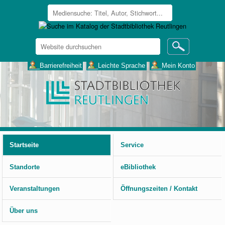
Website
durchsuchen
Erweiterte
___Barrierefreiheit
___Leichte Sprache
___Mein Konto
Suche…
Benutzerspezifische
Werkzeuge
Startseite
Service
Standorte
eBibliothek
Veranstaltungen
Öffnungszeiten / Kontakt
Über uns