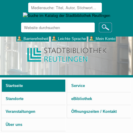
Website
durchsuchen
Erweiterte
___Barrierefreiheit
___Leichte Sprache
___Mein Konto
Suche…
Benutzerspezifische
Werkzeuge
Startseite
Service
Standorte
eBibliothek
Veranstaltungen
Öffnungszeiten / Kontakt
Über uns