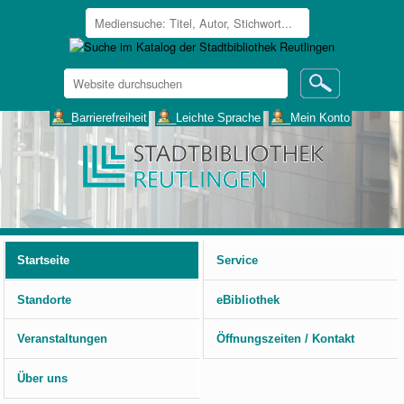
Website
durchsuchen
Erweiterte
___Barrierefreiheit
___Leichte Sprache
___Mein Konto
Suche…
Benutzerspezifische
Werkzeuge
Startseite
Service
Standorte
eBibliothek
Veranstaltungen
Öffnungszeiten / Kontakt
Über uns