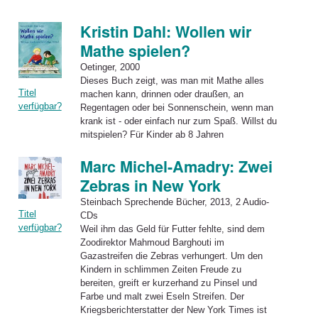
Kristin Dahl: Wollen wir
Mathe spielen?
Oetinger, 2000
Dieses Buch zeigt, was man mit
Mathe
alles
Titel
machen kann, drinnen oder draußen, an
verfügbar?
Regentagen oder bei Sonnenschein, wenn man
krank ist - oder einfach nur zum Spaß. Willst du
mitspielen? Für Kinder ab 8 Jahren
Marc Michel-Amadry: Zwei
Zebras in New York
Steinbach Sprechende Bücher, 2013, 2 Audio-
Titel
CDs
verfügbar?
Weil ihm das Geld für Futter fehlte, sind dem
Zoodirektor Mahmoud Barghouti im
Gazastreifen die
Zebras
verhungert. Um den
Kindern
in
schlimmen Zeiten Freude zu
bereiten, greift er kurzerhand zu Pinsel und
Farbe und malt
zwei
Eseln Streifen. Der
Kriegsberichterstatter der
New
York
Times ist