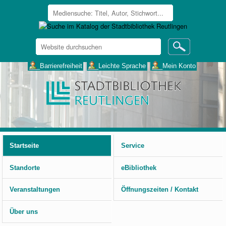
Website
durchsuchen
Erweiterte
___Barrierefreiheit
___Leichte Sprache
___Mein Konto
Suche…
Benutzerspezifische
Werkzeuge
Startseite
Service
Standorte
eBibliothek
Veranstaltungen
Öffnungszeiten / Kontakt
Über uns