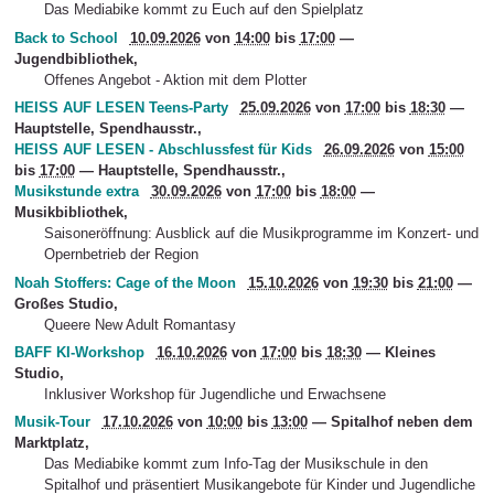
Das Mediabike kommt zu Euch auf den Spielplatz
Back to School
10.09.2026
von
14:00
bis
17:00
—
Jugendbibliothek
,
Offenes Angebot - Aktion mit dem Plotter
HEISS AUF LESEN Teens-Party
25.09.2026
von
17:00
bis
18:30
—
Hauptstelle, Spendhausstr.
,
HEISS AUF LESEN - Abschlussfest für Kids
26.09.2026
von
15:00
bis
17:00
—
Hauptstelle, Spendhausstr.
,
Musikstunde extra
30.09.2026
von
17:00
bis
18:00
—
Musikbibliothek
,
Saisoneröffnung: Ausblick auf die Musikprogramme im Konzert- und
Opernbetrieb der Region
Noah Stoffers: Cage of the Moon
15.10.2026
von
19:30
bis
21:00
—
Großes Studio
,
Queere New Adult Romantasy
BAFF KI-Workshop
16.10.2026
von
17:00
bis
18:30
—
Kleines
Studio
,
Inklusiver Workshop für Jugendliche und Erwachsene
Musik-Tour
17.10.2026
von
10:00
bis
13:00
—
Spitalhof neben dem
Marktplatz
,
Das Mediabike kommt zum Info-Tag der Musikschule in den
Spitalhof und präsentiert Musikangebote für Kinder und Jugendliche