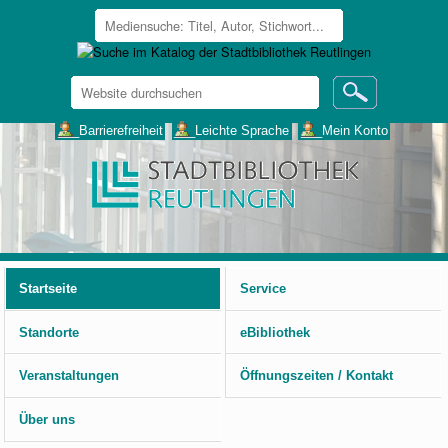
Website
durchsuchen
Erweiterte
___Barrierefreiheit
___Leichte Sprache
___Mein Konto
Suche…
Benutzerspezifische
Werkzeuge
Startseite
Service
Standorte
eBibliothek
Veranstaltungen
Öffnungszeiten / Kontakt
Über uns