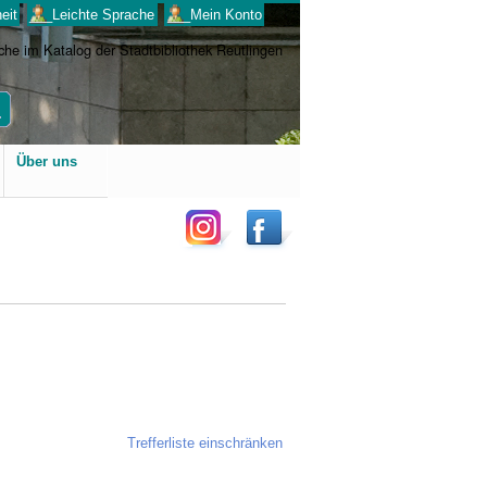
eit
___Leichte Sprache
___Mein Konto
Benutzerspezifische
Über uns
Werkzeuge
Trefferliste einschränken