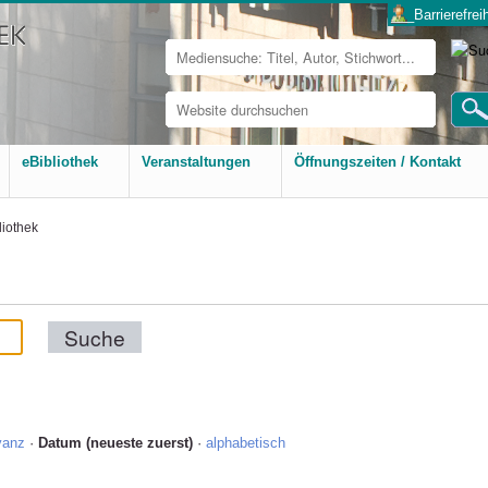
___Barrierefreih
Website
durchsuchen
Erweiterte
Suche…
eBibliothek
Veranstaltungen
Öffnungszeiten / Kontakt
liothek
vanz
·
Datum (neueste zuerst)
·
alphabetisch