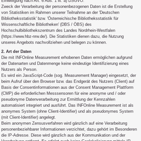
Einwilligung nach Art. 6 Abs. 1 lit. a) DSGVO.
Zweck der Verarbeitung der personenbezogenen Daten ist die Erstellung
von Statistiken im Rahmen unserer Teilnahme an der 'Deutschen
Bibliotheksstatistik' bzw. 'Österreichische Bibliotheksstatistik für
Wissenschaftliche Bibliotheken' (DBS / ÖBS) des
Hochschulbibliothekszentrum des Landes Nordrhein-Westfalen
(https://www.hbz-nrw.de/). Die Statistiken dienen dazu, die Nutzung
unseres Angebots nachvollziehen und belegen zu können.
2. Art der Daten
Die mit INFOnline Measurement erhobenen Daten ermöglichen aufgrund
der Datenarten und Datenmenge keine eindeutige Identifizierung eines
Nutzers als Person.
Es wird ein JavaScript-Code (sog. Measurement Manager) eingesetzt, der
beim Aufruf über den Browser bzw. das Endgerät des Nutzers (Client) auf
Basis der Consentinformationen aus der Consent Management Plattform
(CMP) die erforderlichen Messsensoren für eine anonyme und / oder
pseudonyme Datenverarbeitung zur Ermittlung der Kennzahlen
automatisiert integriert und ausführt. Das INFOnline Measurement ist als
anonymes System (ohne Client-Identifier) und als pseudonymes System
(mit Client-Identifier) angelegt.
Beim anonymen Zensusverfahren wird gänzlich auf eine Verarbeitung
personenbeziehbarer Informationen verzichtet, dazu gehört im Besonderen
die IP-Adresse. Diese wird gänzlich aus der Kommunikation und der