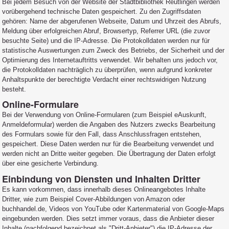
Bei jedem Besuch von der Website der Stadtbibliothek Reutlingen werden
vorübergehend technische Daten gespeichert. Zu den Zugriffsdaten
gehören: Name der abgerufenen Webseite, Datum und Uhrzeit des Abrufs,
Meldung über erfolgreichen Abruf, Browsertyp, Referrer URL (die zuvor
besuchte Seite) und die IP-Adresse. Die Protokolldaten werden nur für
statistische Auswertungen zum Zweck des Betriebs, der Sicherheit und der
Optimierung des Internetauftritts verwendet. Wir behalten uns jedoch vor,
die Protokolldaten nachträglich zu überprüfen, wenn aufgrund konkreter
Anhaltspunkte der berechtigte Verdacht einer rechtswidrigen Nutzung
besteht.
Online-Formulare
Bei der Verwendung von Online-Formularen (zum Beispiel eAuskunft,
Anmeldeformular) werden die Angaben des Nutzers zwecks Bearbeitung
des Formulars sowie für den Fall, dass Anschlussfragen entstehen,
gespeichert. Diese Daten werden nur für die Bearbeitung verwendet und
werden nicht an Dritte weiter gegeben. Die Übertragung der Daten erfolgt
über eine gesicherte Verbindung.
Einbindung von Diensten und Inhalten Dritter
Es kann vorkommen, dass innerhalb dieses Onlineangebotes Inhalte
Dritter, wie zum Beispiel Cover-Abbildungen von Amazon oder
buchhandel.de, Videos von YouTube oder Kartenmaterial von Google-Maps
eingebunden werden. Dies setzt immer voraus, dass die Anbieter dieser
Inhalte (nachfolgend bezeichnet als "Dritt-Anbieter") die IP-Adresse der