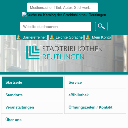
Website
durchsuchen
Erweiterte
___Barrierefreiheit
___Leichte Sprache
___Mein Konto
Suche…
Benutzerspezifische
Werkzeuge
Startseite
Service
Standorte
eBibliothek
Veranstaltungen
Öffnungszeiten / Kontakt
Über uns