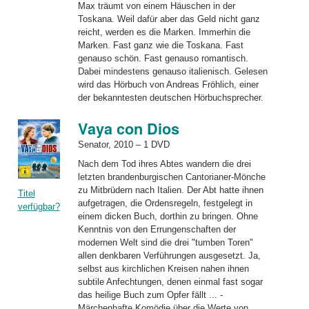
Max träumt von einem Häuschen in der
Toskana. Weil dafür aber das Geld nicht ganz
reicht, werden es die Marken. Immerhin die
Marken. Fast ganz wie die Toskana. Fast
genauso schön. Fast genauso romantisch.
Dabei mindestens genauso italienisch. Gelesen
wird das Hörbuch von Andreas Fröhlich, einer
der bekanntesten deutschen Hörbuchsprecher.
Vaya con Dios
Senator, 2010 – 1 DVD
Nach dem Tod ihres Abtes wandern die drei
letzten brandenburgischen Cantorianer-Mönche
zu Mitbrüdern nach Italien. Der Abt hatte ihnen
Titel
aufgetragen, die Ordensregeln, festgelegt in
verfügbar?
einem dicken Buch, dorthin zu bringen. Ohne
Kenntnis von den Errungenschaften der
modernen Welt sind die drei "tumben Toren"
allen denkbaren Verführungen ausgesetzt. Ja,
selbst aus kirchlichen Kreisen nahen ihnen
subtile Anfechtungen, denen einmal fast sogar
das heilige Buch zum Opfer fällt ... -
Märchenhafte Komödie über die Werte von