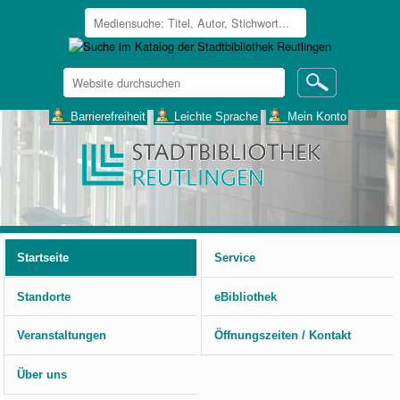
Website
durchsuchen
Erweiterte
___Barrierefreiheit
___Leichte Sprache
___Mein Konto
Suche…
Benutzerspezifische
Werkzeuge
Startseite
Service
Standorte
eBibliothek
Veranstaltungen
Öffnungszeiten / Kontakt
Über uns