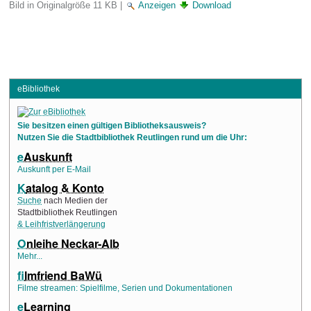
Bild in Originalgröße
11 KB
|
Anzeigen
Download
eBibliothek
Sie besitzen einen gültigen Bibliotheksausweis?
Nutzen Sie die Stadtbibliothek Reutlingen rund um die Uhr:
e
Auskunft
Auskunft per E-Mail
K
atalog & Konto
Suche
nach Medien der
Stadtbibliothek Reutlingen
& Leihfristverlängerung
O
nleihe Neckar-Alb
Mehr...
f
ilmfriend BaWü
Filme streamen: Spielfilme, Serien und Dokumentationen
e
Learning